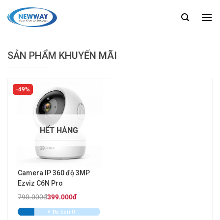
Chuyển
đến
nội
dung
SẢN PHẨM KHUYẾN MÃI
49%
HẾT HÀNG
Camera IP 360 độ 3MP
Ezviz C6N Pro
790.000đ
399.000đ
Đã bán 0