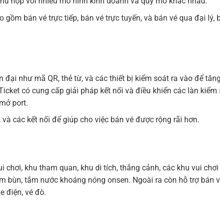
phù hợp với nhiều mô hình kinh doanh và quy mô khác nhau.
gồm bán vé trực tiếp, bán vé trực tuyến, và bán vé qua đại lý, 
đại như mã QR, thẻ từ, và các thiết bị kiểm soát ra vào để tăn
icket có cung cấp giải pháp kết nối và điều khiển các làn kiểm
mở port.
à các kết nối để giúp cho việc bán vé được rộng rãi hơn.
 chơi, khu tham quan, khu di tích, thắng cảnh, các khu vui chơi
ắm bùn, tắm nước khoáng nóng onsen. Ngoài ra còn hỗ trợ bán 
e điện, vé đò.