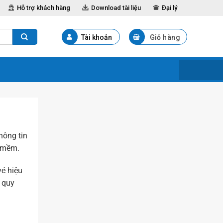
Hỗ trợ khách hàng
Download tài liệu
Đại lý
Tài khoản
Giỏ hàng
hông tin
n mềm.
vé hiệu
a quy