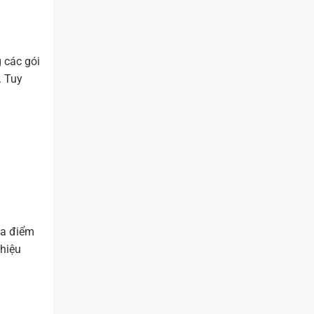
 các gói
. Tuy
ịa điểm
 hiệu