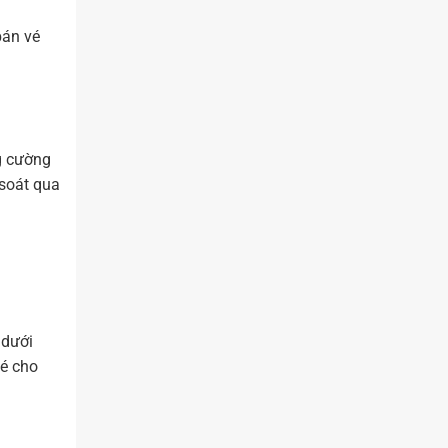
bán vé
g cường
 soát qua
 dưới
vé cho