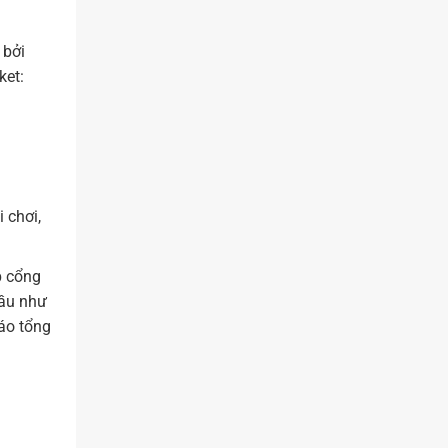
 bởi
ket:
 chơi,
p cổng
đầu như
cáo tổng