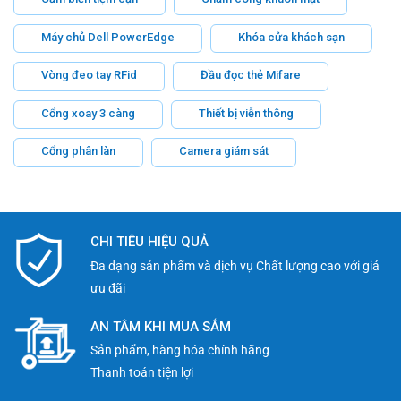
OpenManage Enterprise
Máy chủ Dell PowerEdge
Khóa cửa khách sạn
CloudIQ for Predictive Analytics
Vòng đeo tay RFid
Đầu đọc thẻ Mifare
4. Điện Năng & Làm Mát
Cổng xoay 3 càng
Thiết bị viễn thông
PSU
: 1100W/2000W Titanium (96% hiệu suất)
Cổng phân làn
Camera giám sát
Multi-vector Cooling
điều chỉnh theo tải AI
5 Ưu Điểm Vượt Trội
CHI TIÊU HIỆU QUẢ
Đa dạng sản phẩm và dịch vụ Chất lượng cao với giá
1. Công Nghệ Xử Lý Đột Phá
ưu đãi
Intel AMX
tăng tốc AI/ML
AN TÂM KHI MUA SẮM
PCIe Gen5
giảm latency 50%
Sản phẩm, hàng hóa chính hãng
DDR5 với ECC on-die
Thanh toán tiện lợi