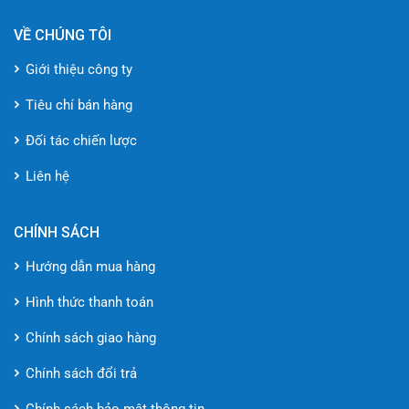
Tiết kiệm 40% điện năng
VỀ CHÚNG TÔI
Giới thiệu công ty
5. Linh Hoạt Triển Khai
Tiêu chí bán hàng
Hỗ trợ VMware vSAN 8
Đối tác chiến lược
Tương thích Kubernetes
Liên hệ
Azure Stack HCI Certified
So Sánh Hiệu Năng
CHÍNH SÁCH
Hướng dẫn mua hàng
HIỆU
TÁC VỤ
R660XS
R650
QUẢ
Hình thức thanh toán
Ảo hóa VM
250+
180+
↑38%
Chính sách giao hàng
SQL
85,000
62,000
↑37%
Chính sách đổi trả
Transactions/sec
Chính sách bảo mật thông tin