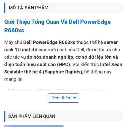
MÔ TẢ SẢN PHẨM
Giới Thiệu Tổng Quan Về Dell PowerEdge
R660xs
Máy chủ
Dell PowerEdge R660xs
thuộc thế hệ
server
rack 1U mật độ cao
mới nhất của Dell, được tối ưu cho
các tác vụ
ảo hóa doanh nghiệp, cơ sở dữ liệu lớn và
điện toán hiệu suất cao (HPC)
. Với kiến trúc
Intel Xeon
Scalable thế hệ 4 (Sapphire Rapids)
, hệ thống này
mang lại:
Hiệu năng xử lý tăng 2.5x
so với thế hệ trước
Xem thêm
Mật độ lưu trữ NVMe cao nhất phân khúc 1U
Tiết kiệm năng lượng
với công nghệ Smart Cooling
Bảo mật từ vi xử lý
theo chuẩn Zero Trust
SẢN PHẨM LIÊN QUAN