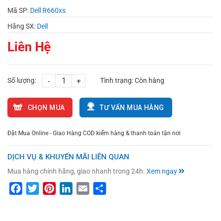
Mã SP:
Dell R660xs
Hãng SX:
Dell
Liên Hệ
Số lượng:
-
+
Tình trạng:
Còn hàng
CHỌN MUA
TƯ VẤN MUA HÀNG
Đặt Mua Online - Giao Hàng COD kiểm hàng & thanh toán tận nơi
DỊCH VỤ & KHUYẾN MÃI LIÊN QUAN
Mua hàng chính hãng, giao nhanh trong 24h.
Xem ngay
Facebook
Twitter
Pinterest
LinkedIn
Email
Share