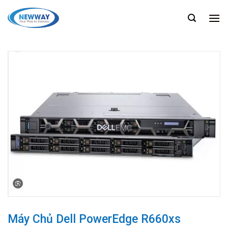
Chuyển
đến
nội
dung
Máy Chủ Dell PowerEdge R660xs