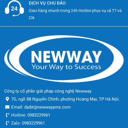
DỊCH VỤ CHU ĐÁO
2. Mật Độ Lưu Trữ NVMe Cao
Giao hàng nhanh trong 24h Hotline phục vụ cả T7 và
CN
8x NVMe đồng thời
trong 1U
Tốc độ đọc 24GB/s
Tiết kiệm 75% không gian
so với SAN
3. Bảo Mật Silicon-Rooted
Tính toàn vẹn phần cứng
Mã hóa AES-XTS 256-bit
Cyber Resilient Architecture
Công ty cổ phần giải pháp công nghệ Newway
7G, ngõ 88 Nguyễn Chính, phường Hoàng Mai, TP Hà Nội.
4. Quản Lý Năng Lượng Thông Minh
Email: daibt@newwaypms.com
Hotline: 0983229961
Dynamic Power Capping
Zalo: 0983229961
Làm mát theo workload